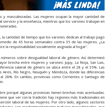
 y masculinizadas. Las mujeres ocupan la mayor cantidad de
al servicio y la enseñanza, mientras que los varones trabajan en
emuneradas.
, la cantidad de tiempo que los varones dedican al trabajo pago
omedio de 45 horas semanales contra 35 de las mujeres. ¿La
re la responsabilidad socialmente asignada al hogar”.
s números sobre desigualdad laboral de género. Así determinó
yor brecha entre mujeres y varones: Jujuy, La Rioja, San Luis,
iferencia salarial de género se ubica entre el 28 y el 35%. Las
os Aires, Río Negro, Neuquén y Mendoza, donde las diferencias
 al 28%. En cambio, provincias como Corrientes o Santiago de
as.
bre porqué algunas provincias tienen brechas más acentuadas.
tiene que ver con la tradición: hay regiones más tradicionales en
inserción laboral de las mujeres. Por otro lado, algunos sectores
 industria, son predominantemente trabajos masculinizados, que