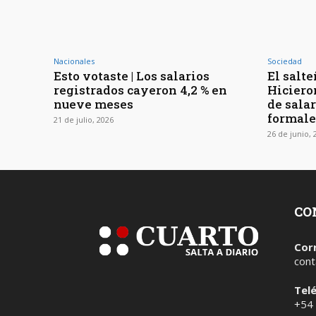
Nacionales
Sociedad
Esto votaste | Los salarios
El salte
registrados cayeron 4,2 % en
Hiciero
nueve meses
de salar
formale
21 de julio, 2026
26 de junio, 
CO
Cor
cont
Tel
+54