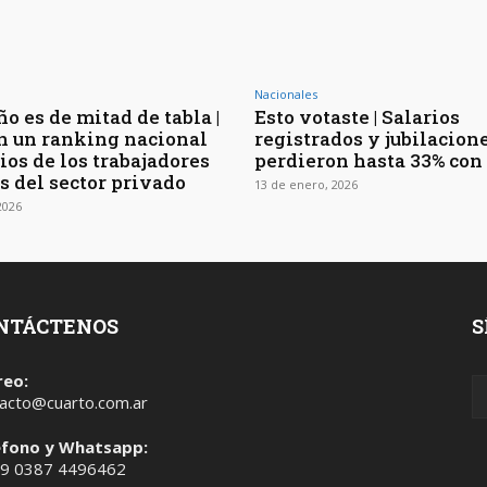
Nacionales
ño es de mitad de tabla |
Esto votaste | Salarios
n un ranking nacional
registrados y jubilacion
ios de los trabajadores
perdieron hasta 33% con
s del sector privado
13 de enero, 2026
2026
NTÁCTENOS
S
reo:
acto@cuarto.com.ar
éfono y Whatsapp:
 9 0387 4496462