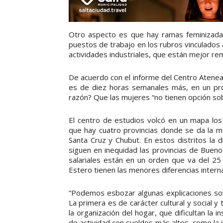
Otro aspecto es que hay ramas feminizadas
puestos de trabajo en los rubros vinculados 
actividades industriales, que están mejor r
De acuerdo con el informe del Centro Atenea
es de diez horas semanales más, en un pr
razón? Que las mujeres “no tienen opción sob
El centro de estudios volcó en un mapa lo
que hay cuatro provincias donde se da la ma
Santa Cruz y Chubut. En estos distritos la d
siguen en inequidad las provincias de Buen
salariales están en un orden que va del 25
Estero tienen las menores diferencias intern
“Podemos esbozar algunas explicaciones so
La primera es de carácter cultural y social y 
la organización del hogar, que dificultan la 
de actividad con sueldos más altos, como la