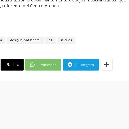
, referente del Centro Atenea.
ea
desigualdad laboral
p1
salarios
X
WhatsApp
Telegram