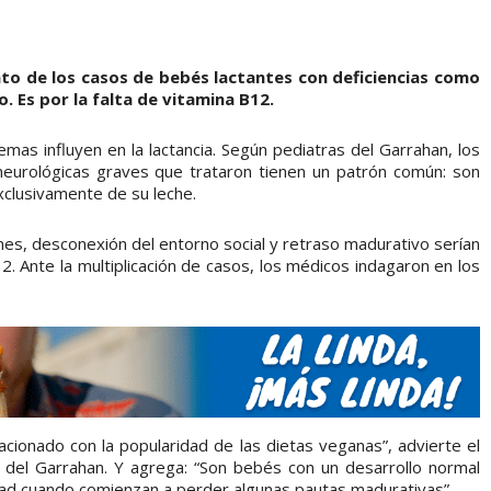
nto de los casos de bebés lactantes con deficiencias como
. Es por la falta de vitamina B12.
mas influyen en la lactancia. Según pediatras del Garrahan, los
neurológicas graves que trataron tienen un patrón común: son
clusivamente de su leche.
nes, desconexión del entorno social y retraso madurativo serían
2. Ante la multiplicación de casos, los médicos indagaron en los
acionado con la popularidad de las dietas veganas”, advierte el
a del Garrahan. Y agrega: “Son bebés con un desarrollo normal
dad cuando comienzan a perder algunas pautas madurativas”.