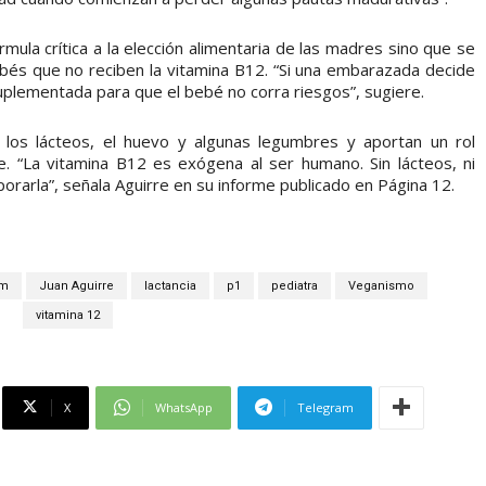
rmula crítica a la elección alimentaria de las madres sino que se
bebés que no reciben la vitamina B12. “Si una embarazada decide
uplementada para que el bebé no corra riesgos”, sugiere.
 los lácteos, el huevo y algunas legumbres y aportan un rol
. “La vitamina B12 es exógena al ser humano. Sin lácteos, ni
orarla”, señala Aguirre en su informe publicado en Página 12.
am
Juan Aguirre
lactancia
p1
pediatra
Veganismo
vitamina 12
X
WhatsApp
Telegram