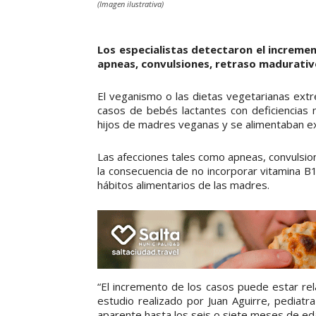
(Imagen ilustrativa)
Los especialistas detectaron el increme
apneas, convulsiones, retraso madurativo
El veganismo o las dietas vegetarianas extre
casos de bebés lactantes con deficiencias 
hijos de madres veganas y se alimentaban ex
Las afecciones tales como apneas, convulsio
la consecuencia de no incorporar vitamina B1
hábitos alimentarios de las madres.
“El incremento de los casos puede estar rel
estudio realizado por Juan Aguirre, pediatr
aparente hasta los seis o siete meses de e