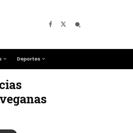
s
Deportes
cias
 veganas