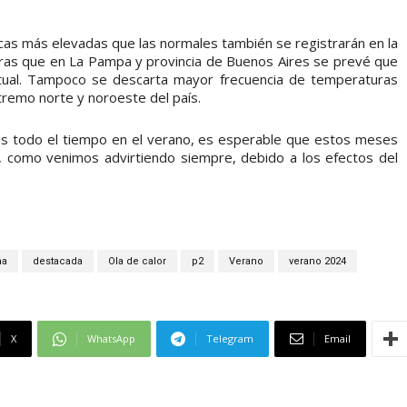
icas más elevadas que las normales también se registrarán en la
ntras que en La Pampa y provincia de Buenos Aires se prevé que
tual. Tampoco se descarta mayor frecuencia de temperaturas
remo norte y noroeste del país.
as todo el tiempo en el verano, es esperable que estos meses
 como venimos advirtiendo siempre, debido a los efectos del
ma
destacada
Ola de calor
p2
Verano
verano 2024
X
WhatsApp
Telegram
Email