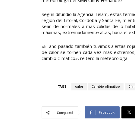
meteoróloga del SMN Cindy Fernández.
Según difundió la Agencia Télam, estas térm
región del Litoral, Córdoba y Santa Fe, mie
sean de normales a más cálidas de lo habi
máximas, extremadamente altas, hacia el ext
«El año pasado también tuvimos alertas roj
de calor se tornen cada vez más extremos,
cambio climático», reiteró la meteoróloga.
TAGS
calor
Cambio climático
Cli
Facebook
Compartí