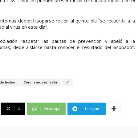
dana 148. También pueden presentar un certificado médico en el
ntomas deben hisoparse recién al quinto día “se recuerda a la
d al virus en este día”.
 población respetar las pautas de prevención y apeló a la
ntomas, debe aislarse hasta conocer el resultado del hisopado”,
de testeo
Coronavirus en Salta
p1
X
WhatsApp
Telegram