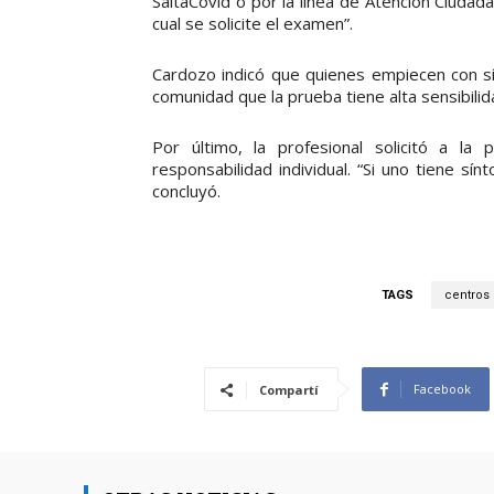
SaltaCovid o por la línea de Atención Ciuda
cual se solicite el examen”.
Cardozo indicó que quienes empiecen con sí
comunidad que la prueba tiene alta sensibilida
Por último, la profesional solicitó a la
responsabilidad individual. “Si uno tiene sí
concluyó.
TAGS
centros 
Facebook
Compartí