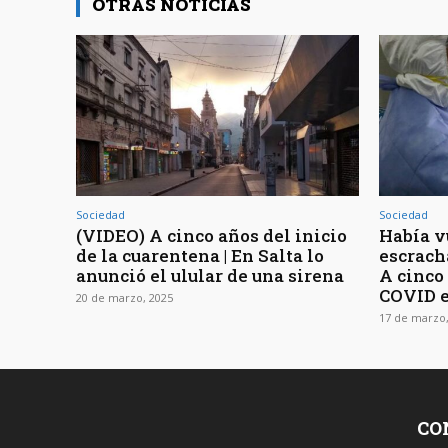
OTRAS NOTICIAS
Sociedad
Sociedad
(VIDEO) A cinco años del inicio
Había v
de la cuarentena | En Salta lo
escrach
anunció el ulular de una sirena
A cinco
COVID e
20 de marzo, 2025
17 de marzo,
CO