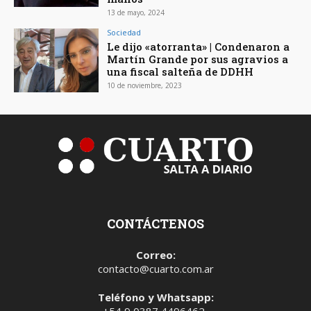
13 de mayo, 2024
Sociedad
Le dijo «atorranta» | Condenaron a
Martín Grande por sus agravios a
una fiscal salteña de DDHH
10 de noviembre, 2023
CONTÁCTENOS
Correo:
contacto@cuarto.com.ar
Teléfono y Whatsapp:
+54 9 0387 4496462