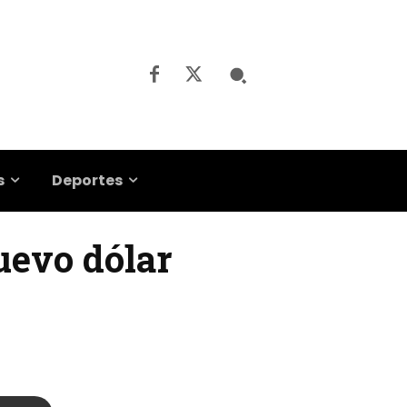
s
Deportes
uevo dólar