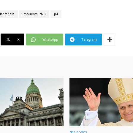
lar tarjeta
impuesto PAIS
p4
X
WhatsApp
Telegram
Nacionales