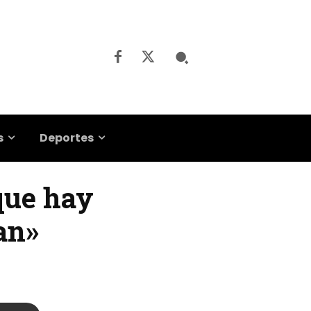
s
Deportes
que hay
an»