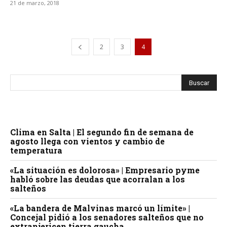
21 de marzo, 2018
2
3
4
Clima en Salta | El segundo fin de semana de
agosto llega con vientos y cambio de
temperatura
«La situación es dolorosa» | Empresario pyme
habló sobre las deudas que acorralan a los
salteños
«La bandera de Malvinas marcó un límite» |
Concejal pidió a los senadores salteños que no
extranjericen tierra gaucha