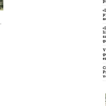
p
«
p
a
.
«
l
s
g
V
g
e
C
P
v