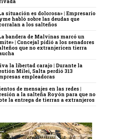
rivada
La situación es dolorosa» | Empresario
yme habló sobre las deudas que
corralan a los salteños
La bandera de Malvinas marcó un
ímite» | Concejal pidió a los senadores
alteños que no extranjericen tierra
aucha
iva la libertad carajo | Durante la
estión Milei, Salta perdió 313
mpresas empleadoras
ientos de mensajes en las redes |
resión a la salteña Royón para que no
ote la entrega de tierras a extranjeros