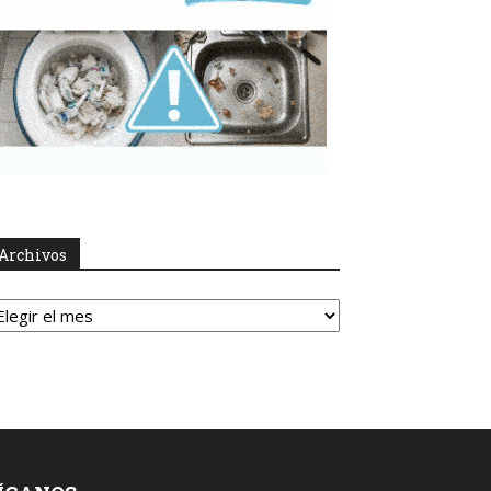
Archivos
rchivos