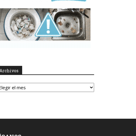
Archivos
rchivos