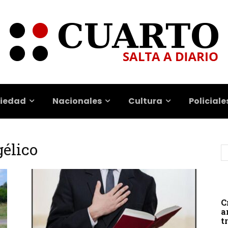
iedad
Nacionales
Cultura
Policiale
gélico
C
a
t