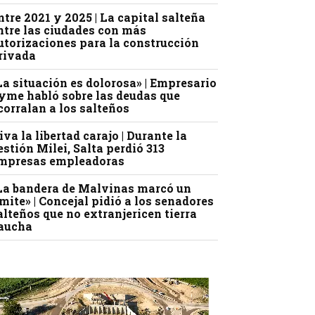
ntre 2021 y 2025 | La capital salteña
ntre las ciudades con más
utorizaciones para la construcción
rivada
La situación es dolorosa» | Empresario
yme habló sobre las deudas que
corralan a los salteños
iva la libertad carajo | Durante la
estión Milei, Salta perdió 313
mpresas empleadoras
La bandera de Malvinas marcó un
ímite» | Concejal pidió a los senadores
alteños que no extranjericen tierra
aucha