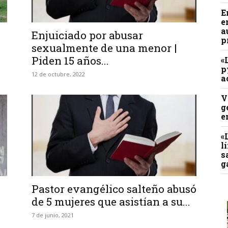
E
e
a
Enjuiciado por abusar
p
.
sexualmente de una menor |
Piden 15 años...
«
p
12 de octubre, 2022
a
V
g
e
«
l
s
g
Pastor evangélico salteño abusó
de 5 mujeres que asistían a su...
7 de junio, 2021