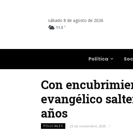
sábado 8 de agosto de 2026
C
11.3
Salta
Política
Soc
Con encubrimient
evangélico salte
años
POLICIALES
23 de noviembre, 2020