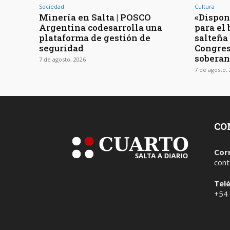
Sociedad
Cultura
Minería en Salta | POSCO
«Dispon
Argentina codesarrolla una
para el 
plataforma de gestión de
salteña
seguridad
Congres
soberan
7 de agosto, 2026
7 de agosto,
CO
Cor
cont
Tel
+54