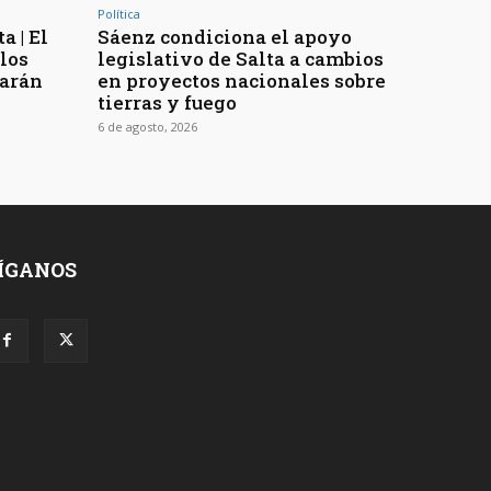
Política
a | El
Sáenz condiciona el apoyo
los
legislativo de Salta a cambios
rarán
en proyectos nacionales sobre
tierras y fuego
6 de agosto, 2026
ÍGANOS