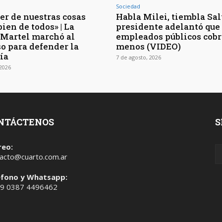
Sociedad
er de nuestras cosas
Habla Milei, tiembla Salt
bien de todos» | La
presidente adelantó que 
 Martel marchó al
empleados públicos cob
o para defender la
menos (VIDEO)
ía
7 de agosto, 2026
 2026
NTÁCTENOS
S
reo:
acto@cuarto.com.ar
éfono y Whatsapp:
 9 0387 4496462