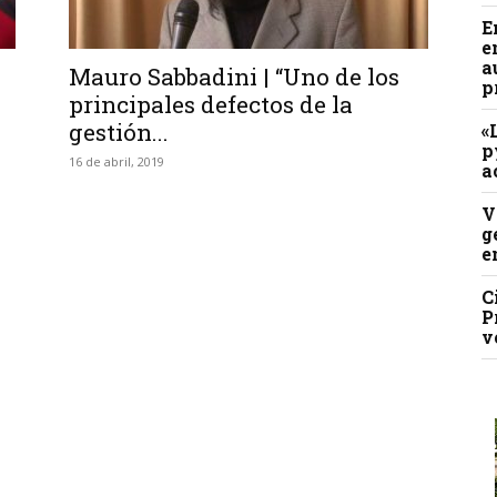
E
e
a
Mauro Sabbadini | “Uno de los
p
principales defectos de la
gestión...
«
p
16 de abril, 2019
a
V
g
e
C
P
v