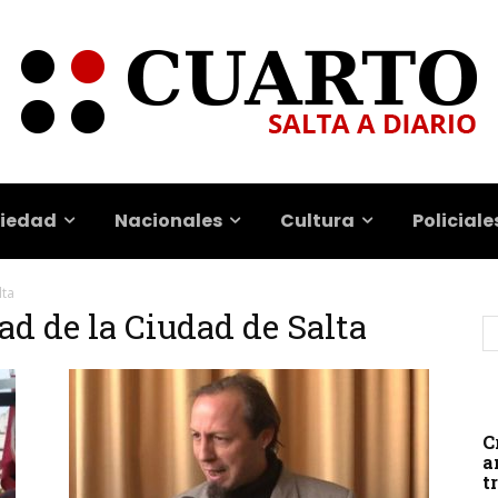
iedad
Nacionales
Cultura
Policiale
lta
ad de la Ciudad de Salta
C
a
t