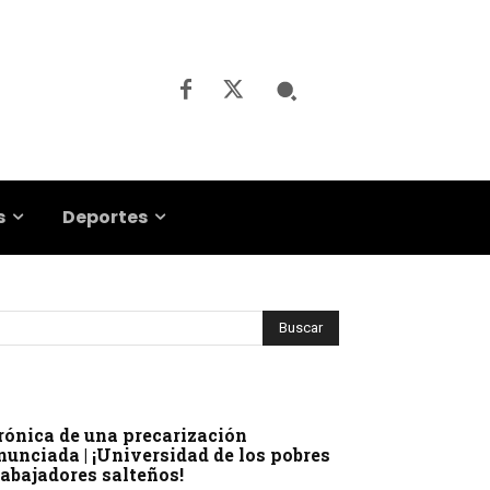
s
Deportes
rónica de una precarización
nunciada | ¡Universidad de los pobres
rabajadores salteños!