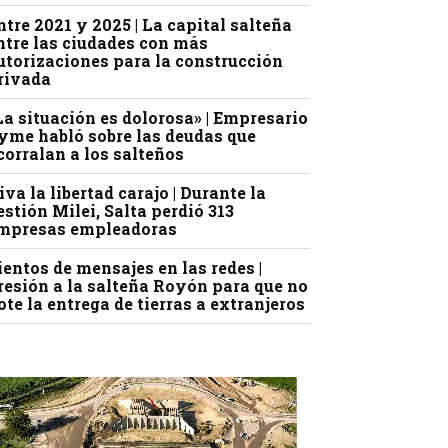
ntre 2021 y 2025 | La capital salteña
ntre las ciudades con más
utorizaciones para la construcción
rivada
La situación es dolorosa» | Empresario
yme habló sobre las deudas que
corralan a los salteños
iva la libertad carajo | Durante la
estión Milei, Salta perdió 313
mpresas empleadoras
ientos de mensajes en las redes |
resión a la salteña Royón para que no
ote la entrega de tierras a extranjeros