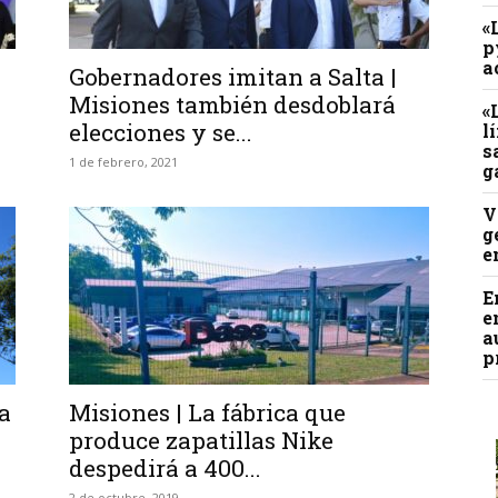
«
p
a
Gobernadores imitan a Salta |
Misiones también desdoblará
«
elecciones y se...
l
s
1 de febrero, 2021
g
V
g
e
E
e
a
p
a
Misiones | La fábrica que
produce zapatillas Nike
despedirá a 400...
2 de octubre, 2019