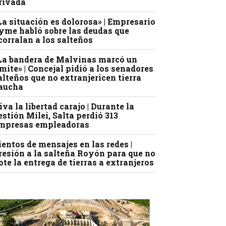
rivada
La situación es dolorosa» | Empresario
yme habló sobre las deudas que
corralan a los salteños
La bandera de Malvinas marcó un
ímite» | Concejal pidió a los senadores
alteños que no extranjericen tierra
aucha
iva la libertad carajo | Durante la
estión Milei, Salta perdió 313
mpresas empleadoras
ientos de mensajes en las redes |
resión a la salteña Royón para que no
ote la entrega de tierras a extranjeros