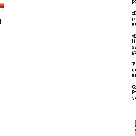
p
«
p
|
a
«
l
s
g
V
g
e
C
P
v