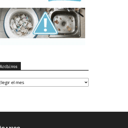
Archivos
rchivos