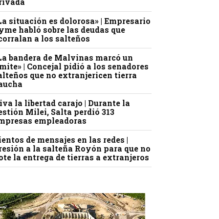
rivada
La situación es dolorosa» | Empresario
yme habló sobre las deudas que
corralan a los salteños
La bandera de Malvinas marcó un
ímite» | Concejal pidió a los senadores
alteños que no extranjericen tierra
aucha
iva la libertad carajo | Durante la
estión Milei, Salta perdió 313
mpresas empleadoras
ientos de mensajes en las redes |
resión a la salteña Royón para que no
ote la entrega de tierras a extranjeros