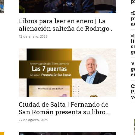
p
«
p
Libros para leer en enero | La
a
alienación salteña de Rodrigo...
«
13 de enero, 2026
l
s
g
V
g
e
C
P
v
Ciudad de Salta | Fernando de
San Román presenta su libro...
27 de agosto, 2025