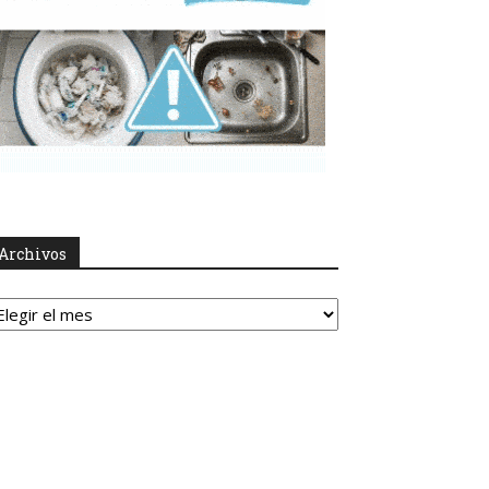
Archivos
rchivos