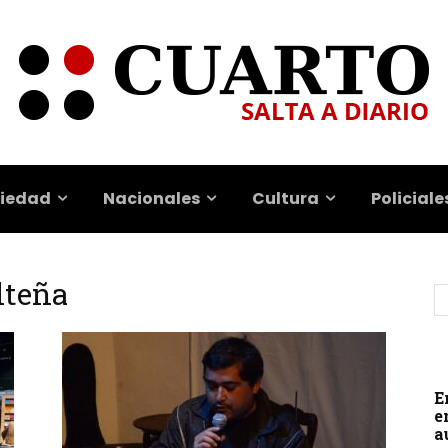
iedad
Nacionales
Cultura
Policiale
alteña
E
e
a