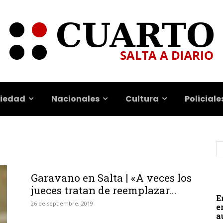
iedad
Nacionales
Cultura
Policiale
Garavano en Salta | «A veces los
jueces tratan de reemplazar...
E
26 de septiembre, 2019
e
a