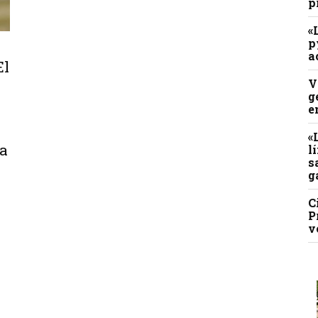
p
«
p
a
El
V
g
e
«
La
l
s
g
C
P
v