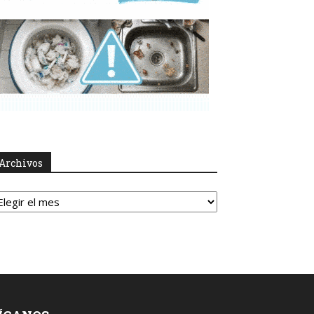
Archivos
rchivos