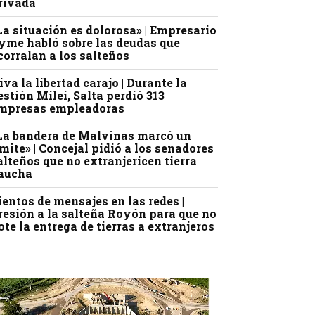
rivada
La situación es dolorosa» | Empresario
yme habló sobre las deudas que
corralan a los salteños
iva la libertad carajo | Durante la
estión Milei, Salta perdió 313
mpresas empleadoras
La bandera de Malvinas marcó un
ímite» | Concejal pidió a los senadores
alteños que no extranjericen tierra
aucha
ientos de mensajes en las redes |
resión a la salteña Royón para que no
ote la entrega de tierras a extranjeros