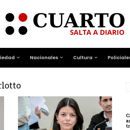
iedad
Nacionales
Cultura
Policiale
rlotto
C
a
t