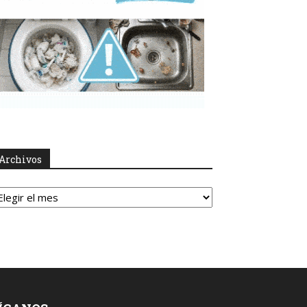
Archivos
rchivos