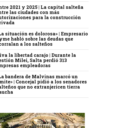
ntre 2021 y 2025 | La capital salteña
ntre las ciudades con más
utorizaciones para la construcción
rivada
La situación es dolorosa» | Empresario
yme habló sobre las deudas que
corralan a los salteños
iva la libertad carajo | Durante la
estión Milei, Salta perdió 313
mpresas empleadoras
La bandera de Malvinas marcó un
ímite» | Concejal pidió a los senadores
alteños que no extranjericen tierra
aucha