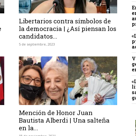
E
e
a
Libertarios contra símbolos de
p
e
la democracia | ¿Así piensan los
candidatos...
«
p
5 de septiembre, 2023
a
V
g
e
«
l
s
g
Mención de Honor Juan
Bautista Alberdi | Una salteña
en la...
18 de noviembre, 2021