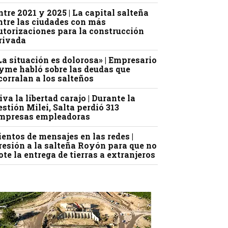
ntre 2021 y 2025 | La capital salteña
ntre las ciudades con más
utorizaciones para la construcción
rivada
La situación es dolorosa» | Empresario
yme habló sobre las deudas que
corralan a los salteños
iva la libertad carajo | Durante la
estión Milei, Salta perdió 313
mpresas empleadoras
ientos de mensajes en las redes |
resión a la salteña Royón para que no
ote la entrega de tierras a extranjeros