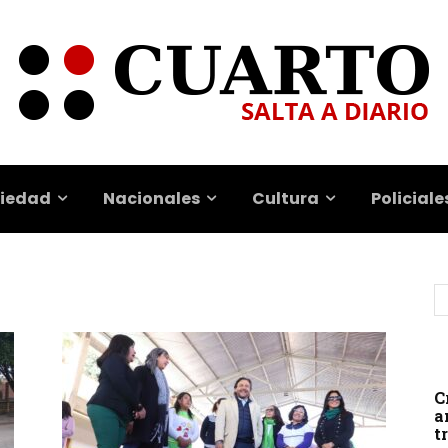
iedad
Nacionales
Cultura
Policiale
C
a
t