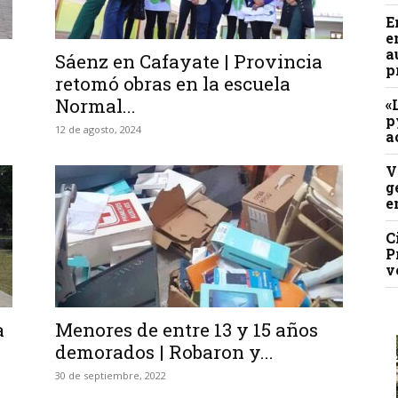
E
e
a
Sáenz en Cafayate | Provincia
p
retomó obras en la escuela
Normal...
«
p
12 de agosto, 2024
a
V
g
e
C
P
v
a
Menores de entre 13 y 15 años
demorados | Robaron y...
30 de septiembre, 2022