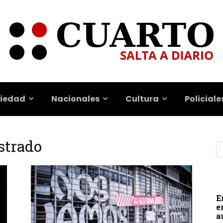
iedad
Nacionales
Cultura
Policiale
strado
E
e
a