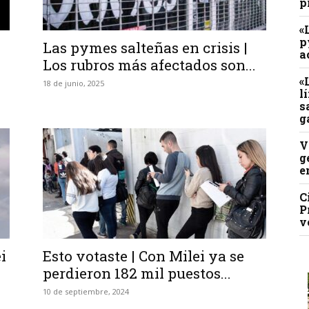
p
«
p
Las pymes salteñas en crisis |
a
Los rubros más afectados son...
«
18 de junio, 2025
l
s
g
V
g
e
C
P
v
i
Esto votaste | Con Milei ya se
perdieron 182 mil puestos...
10 de septiembre, 2024