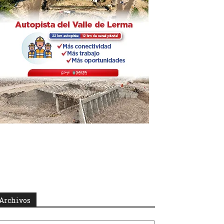
Archivos
rchivos