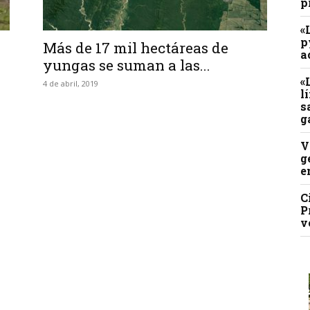
p
«
p
Más de 17 mil hectáreas de
a
yungas se suman a las...
«
4 de abril, 2019
l
s
g
V
g
e
C
P
v