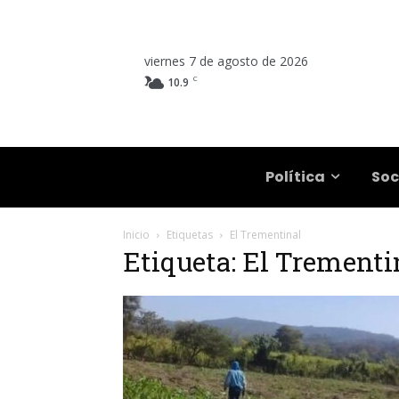
viernes 7 de agosto de 2026
C
10.9
Salta
Política
Soc
Inicio
Etiquetas
El Trementinal
Etiqueta: El Trementi