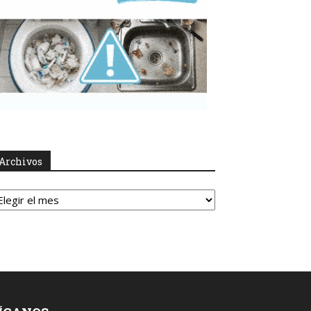
Archivos
rchivos