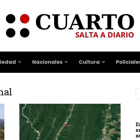
iedad
Nacionales
Cultura
Policiale
nal
E
e
a