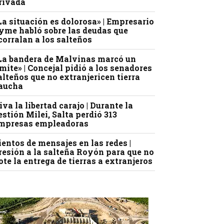
rivada
La situación es dolorosa» | Empresario
yme habló sobre las deudas que
corralan a los salteños
La bandera de Malvinas marcó un
ímite» | Concejal pidió a los senadores
alteños que no extranjericen tierra
aucha
iva la libertad carajo | Durante la
estión Milei, Salta perdió 313
mpresas empleadoras
ientos de mensajes en las redes |
resión a la salteña Royón para que no
ote la entrega de tierras a extranjeros