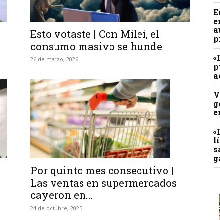
E
e
a
Esto votaste | Con Milei, el
p
consumo masivo se hunde
«
26 de marzo, 2026
p
a
V
g
e
«
l
s
g
Por quinto mes consecutivo |
Las ventas en supermercados
cayeron en...
24 de octubre, 2025