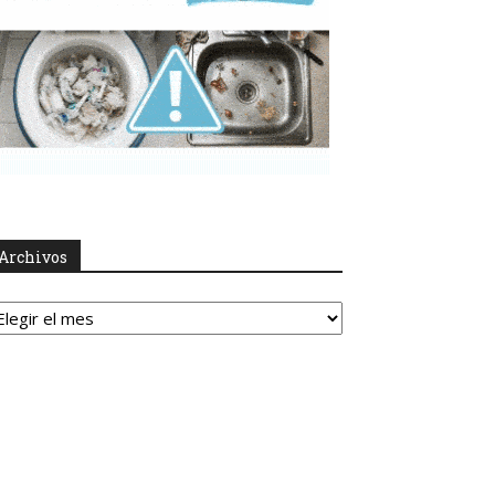
Archivos
rchivos