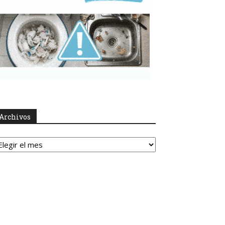
Archivos
rchivos