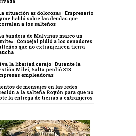
rivada
La situación es dolorosa» | Empresario
yme habló sobre las deudas que
corralan a los salteños
La bandera de Malvinas marcó un
ímite» | Concejal pidió a los senadores
alteños que no extranjericen tierra
aucha
iva la libertad carajo | Durante la
estión Milei, Salta perdió 313
mpresas empleadoras
ientos de mensajes en las redes |
resión a la salteña Royón para que no
ote la entrega de tierras a extranjeros