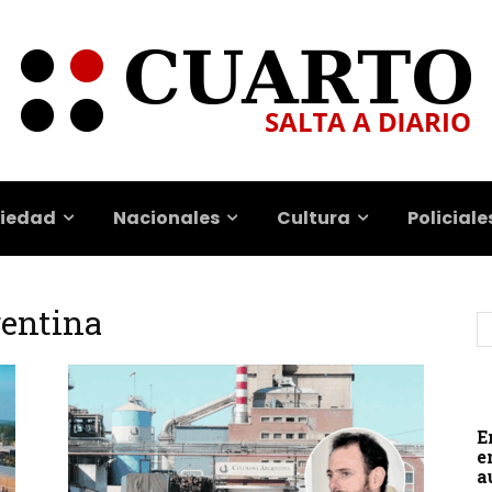
iedad
Nacionales
Cultura
Policiale
gentina
E
e
a