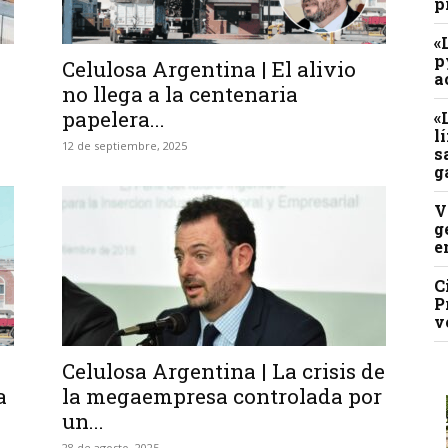
p
«
p
Celulosa Argentina | El alivio
a
no llega a la centenaria
papelera...
«
l
12 de septiembre, 2025
s
g
V
g
e
C
P
v
Celulosa Argentina | La crisis de
a
la megaempresa controlada por
un...
28 de agosto, 2025