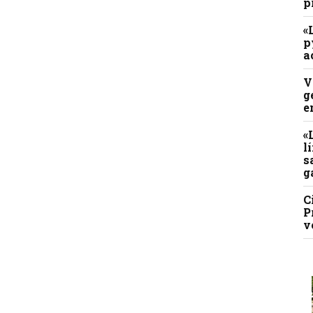
p
«
p
a
V
g
e
«
l
s
g
C
P
v