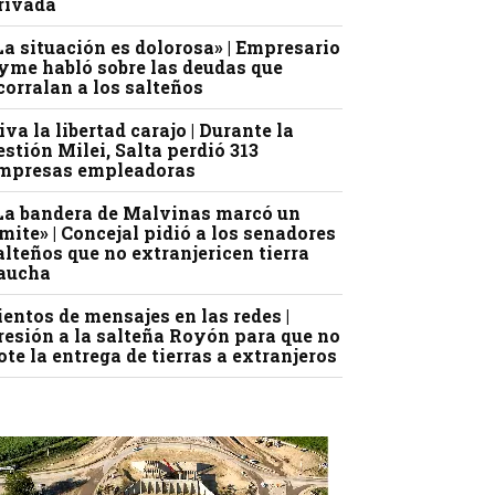
rivada
La situación es dolorosa» | Empresario
yme habló sobre las deudas que
corralan a los salteños
iva la libertad carajo | Durante la
estión Milei, Salta perdió 313
mpresas empleadoras
La bandera de Malvinas marcó un
ímite» | Concejal pidió a los senadores
alteños que no extranjericen tierra
aucha
ientos de mensajes en las redes |
resión a la salteña Royón para que no
ote la entrega de tierras a extranjeros