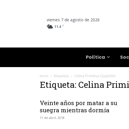
viernes 7 de agosto de 2026
C
11.4
Salta
Política
Soc
Inicio
Etiquetas
Celina Primitiva Quipildor
Etiqueta: Celina Prim
Veinte años por matar a su
suegra mientras dormía
11 de abril, 2018