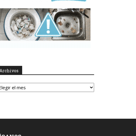
Archivos
rchivos