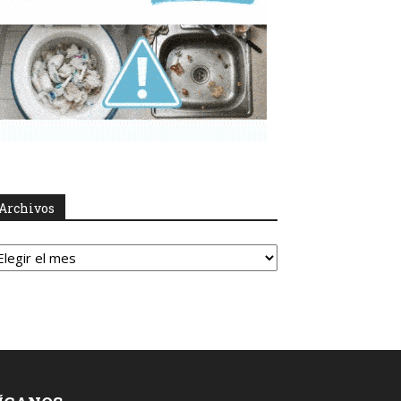
Archivos
rchivos