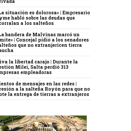
rivada
La situación es dolorosa» | Empresario
yme habló sobre las deudas que
corralan a los salteños
La bandera de Malvinas marcó un
ímite» | Concejal pidió a los senadores
alteños que no extranjericen tierra
aucha
iva la libertad carajo | Durante la
estión Milei, Salta perdió 313
mpresas empleadoras
ientos de mensajes en las redes |
resión a la salteña Royón para que no
ote la entrega de tierras a extranjeros