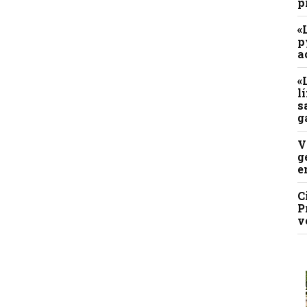
p
«
p
a
«
l
s
g
V
g
e
C
P
v