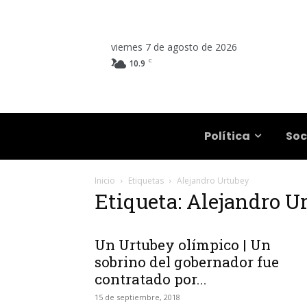
viernes 7 de agosto de 2026
C
10.9
Salta
Política
Soc
Inicio
Etiquetas
Alejandro Urtubey
Etiqueta: Alejandro U
Un Urtubey olímpico | Un
sobrino del gobernador fue
contratado por...
15 de septiembre, 2018