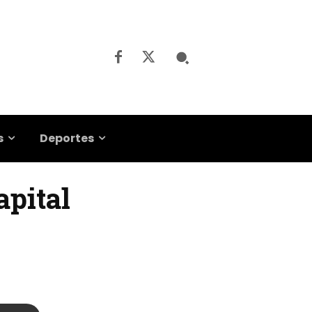
s
Deportes
apital