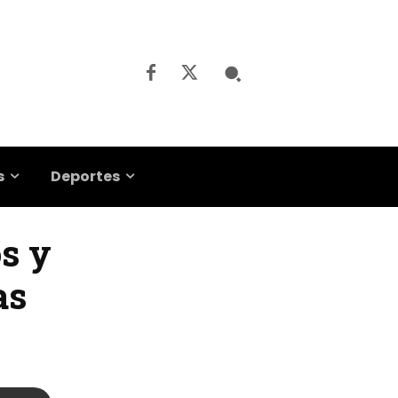
s
Deportes
os y
as