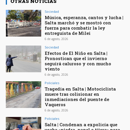
OTRAS NOTICIAS
Sociedad
Música, esperanza, cantos y lucha |
Salta marchó y se mostró con
fuerza para combatir la ley
entreguista de Milei
6 de agosto, 2026
Sociedad
Efectos de El Niño en Salta |
Pronostican que el invierno
seguirá caluroso y con mucho
viento
6 de agosto, 2026
Policiales
Tragedia en Salta | Motociclista
muere tras colisionar en
inmediaciones del puente de
Vaqueros
6 de agosto, 2026
Policiales
Salta | Condenan a expolicía que
usaba «piedra, papel o tijera» para