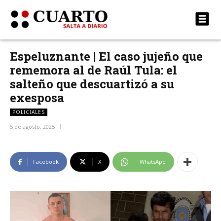
Espeluznante | El caso jujeño que
rememora al de Raúl Tula: el
salteño que descuartizó a su
exesposa
POLICIALES
5 de agosto, 2025
Facebook
X
WhatsApp