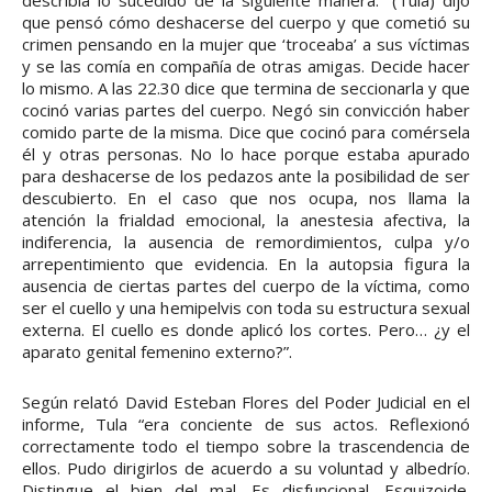
describía lo sucedido de la siguiente manera: “(Tula) dijo
que pensó cómo deshacerse del cuerpo y que cometió su
crimen pensando en la mujer que ‘troceaba’ a sus víctimas
y se las comía en compañía de otras amigas. Decide hacer
lo mismo. A las 22.30 dice que termina de seccionarla y que
cocinó varias partes del cuerpo. Negó sin convicción haber
comido parte de la misma. Dice que cocinó para comérsela
él y otras personas. No lo hace porque estaba apurado
para deshacerse de los pedazos ante la posibilidad de ser
descubierto. En el caso que nos ocupa, nos llama la
atención la frialdad emocional, la anestesia afectiva, la
indiferencia, la ausencia de remordimientos, culpa y/o
arrepentimiento que evidencia. En la autopsia figura la
ausencia de ciertas partes del cuerpo de la víctima, como
ser el cuello y una hemipelvis con toda su estructura sexual
externa. El cuello es donde aplicó los cortes. Pero… ¿y el
aparato genital femenino externo?”.
Según relató David Esteban Flores del Poder Judicial en el
informe, Tula “era conciente de sus actos. Reflexionó
correctamente todo el tiempo sobre la trascendencia de
ellos. Pudo dirigirlos de acuerdo a su voluntad y albedrío.
Distingue el bien del mal. Es disfuncional. Esquizoide.