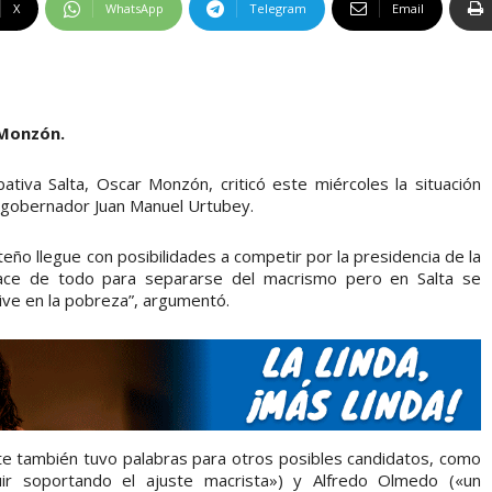
X
WhatsApp
Telegram
Email
 Monzón.
bativa Salta, Oscar Monzón, criticó este miércoles la situación
l gobernador Juan Manuel Urtubey.
ño llegue con posibilidades a competir por la presidencia de la
Hace de todo para separarse del macrismo pero en Salta se
 vive en la pobreza”, argumentó.
ente también tuvo palabras para otros posibles candidatos, como
r soportando el ajuste macrista») y Alfredo Olmedo («un