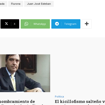
cada
Flurona
Juan José Esteban
X
WhatsApp
Telegram
Política
 nombramiento de
El kicillofismo salteño 