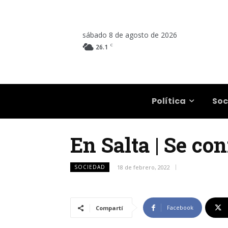
sábado 8 de agosto de 2026
C
26.1
Salta
Política
Soc
En Salta | Se co
SOCIEDAD
18 de febrero, 2022
Facebook
Compartí