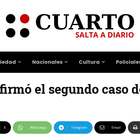
iedad
Nacionales
Cultura
Policiale
nfirmó el segundo caso 
X
WhatsApp
Telegram
Email