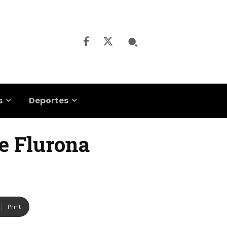
s
Deportes
de Flurona
Print