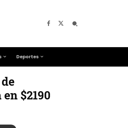
s
Deportes
 de
a en $2190