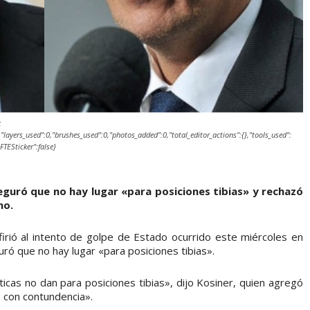
:
"layers_used":0,"brushes_used":0,"photos_added":0,"total_editor_actions":{},"tools_used":
sFTESticker":false}
eguró que no hay lugar «para posiciones tibias» y rechazó
no.
firió al intento de golpe de Estado ocurrido este miércoles en
uró que no hay lugar «para posiciones tibias».
ticas no dan para posiciones tibias», dijo Kosiner, quien agregó
 con contundencia».