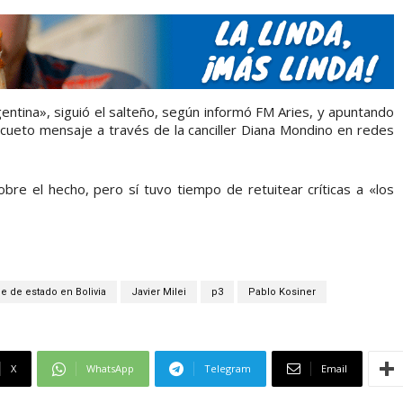
entina», siguió el salteño, según informó FM Aries, y apuntando
 escueto mensaje a través de la canciller Diana Mondino en redes
obre el hecho, pero sí tuvo tiempo de retuitear críticas a «los
e de estado en Bolivia
Javier Milei
p3
Pablo Kosiner
X
WhatsApp
Telegram
Email