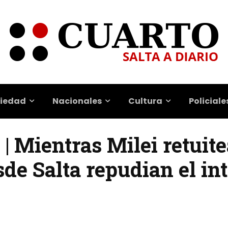
iedad
Nacionales
Cultura
Policiale
 | Mientras Milei retuite
sde Salta repudian el in