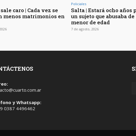
Policiales
sale caro | Cada vez se
Salta | Estará ocho años 
n menos matrimonios en
un sujeto que abusaba de 
menor de edad
 2026
7 de agosto, 2026
NTÁCTENOS
S
reo:
acto@cuarto.com.ar
éfono y Whatsapp:
 9 0387 4496462