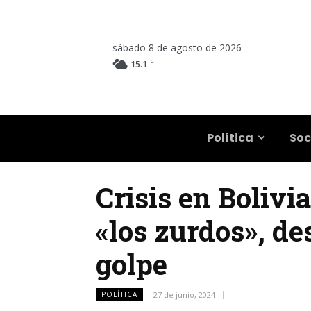
sábado 8 de agosto de 2026
C
15.1
Salta
Política
Soc
Crisis en Bolivia
«los zurdos», de
golpe
POLÍTICA
27 de junio, 2024