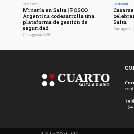
Sociedad
Sociedad
Minería en Salta | POSCO
Casarse 
Argentina codesarrolla una
celebra
plataforma de gestión de
Salta
seguridad
7 de agosto,
7 de agosto, 2026
CO
Cor
cont
Tel
+54
© 2018-2025 - Cuarto