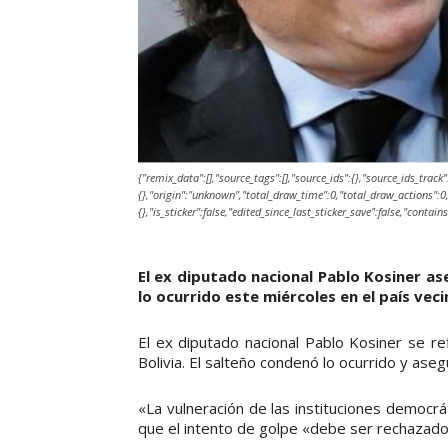
{"remix_data":[],"source_tags":[],"source_ids":{},"source_ids_track"
{},"origin":"unknown","total_draw_time":0,"total_draw_actions":0,
{},"is_sticker":false,"edited_since_last_sticker_save":false,"contain
El ex diputado nacional Pablo Kosiner as
lo ocurrido este miércoles en el país veci
El ex diputado nacional Pablo Kosiner se re
Bolivia. El salteño condenó lo ocurrido y aseg
«La vulneración de las instituciones democrá
que el intento de golpe «debe ser rechazado