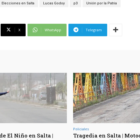
Elecciones en Salta
Lucas Godoy
p3
Unión por la Patria
X
WhatsApp
Telegram
Policiales
de El Niño en Salta |
Tragedia en Salta | Moto