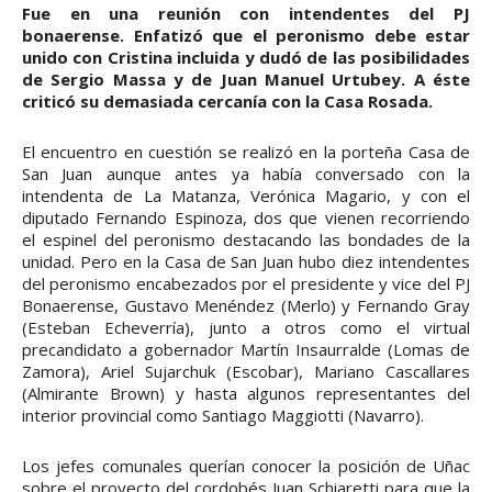
Fue en una reunión con intendentes del PJ
bonaerense. Enfatizó que el peronismo debe estar
unido con Cristina incluida y dudó de las posibilidades
de Sergio Massa y de Juan Manuel Urtubey. A éste
criticó su demasiada cercanía con la Casa Rosada.
El encuentro en cuestión se realizó en la porteña Casa de
San Juan aunque antes ya había conversado con la
intendenta de La Matanza, Verónica Magario, y con el
diputado Fernando Espinoza, dos que vienen recorriendo
el espinel del peronismo destacando las bondades de la
unidad. Pero en la Casa de San Juan hubo diez intendentes
del peronismo encabezados por el presidente y vice del PJ
Bonaerense, Gustavo Menéndez (Merlo) y Fernando Gray
(Esteban Echeverría), junto a otros como el virtual
precandidato a gobernador Martín Insaurralde (Lomas de
Zamora), Ariel Sujarchuk (Escobar), Mariano Cascallares
(Almirante Brown) y hasta algunos representantes del
interior provincial como Santiago Maggiotti (Navarro).
Los jefes comunales querían conocer la posición de Uñac
sobre el proyecto del cordobés Juan Schiaretti para que la