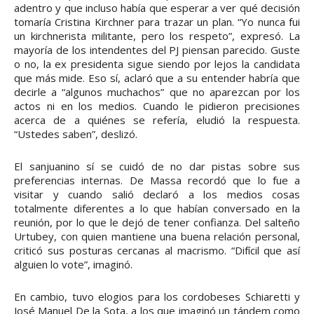
adentro y que incluso había que esperar a ver qué decisión
tomaría Cristina Kirchner para trazar un plan. “Yo nunca fui
un kirchnerista militante, pero los respeto”, expresó. La
mayoría de los intendentes del PJ piensan parecido. Guste
o no, la ex presidenta sigue siendo por lejos la candidata
que más mide. Eso sí, aclaró que a su entender habría que
decirle a “algunos muchachos” que no aparezcan por los
actos ni en los medios. Cuando le pidieron precisiones
acerca de a quiénes se refería, eludió la respuesta.
“Ustedes saben”, deslizó.
El sanjuanino sí se cuidó de no dar pistas sobre sus
preferencias internas. De Massa recordó que lo fue a
visitar y cuando salió declaró a los medios cosas
totalmente diferentes a lo que habían conversado en la
reunión, por lo que le dejó de tener confianza. Del salteño
Urtubey, con quien mantiene una buena relación personal,
criticó sus posturas cercanas al macrismo. “Difícil que así
alguien lo vote”, imaginó.
En cambio, tuvo elogios para los cordobeses Schiaretti y
José Manuel De la Sota, a los que imaginó un tándem como