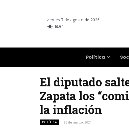
viernes 7 de agosto de 2026
C
10.9
Salta
Política
Soc
El diputado salt
Zapata los “comi
la inflación
POLÍTICA
26 de marzo, 2021