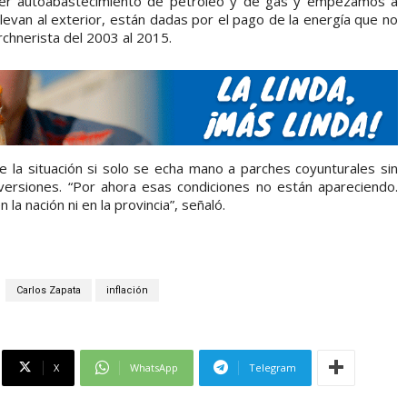
er autoabastecimiento de petróleo y de gas y empezamos a
llevan al exterior, están dadas por el pago de la energía que no
irchnerista del 2003 al 2015.
e la situación si solo se echa mano a parches coyunturales sin
nversiones. “Por ahora esas condiciones no están apareciendo.
a nación ni en la provincia”, señaló.
Carlos Zapata
inflación
X
WhatsApp
Telegram