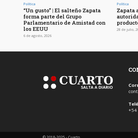
Política
Política
“Un gusto” | El salteño Zapata
Zapata 
forma parte del Grupo
autorid
Parlamentario de Amistad con
product
los EEUU
28 de julio, 
6 de agosto, 2026
CO
Cor
cont
Tel
+54
© 2018-2025 - Cuarto