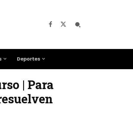
s
Deportes
rso | Para
 resuelven