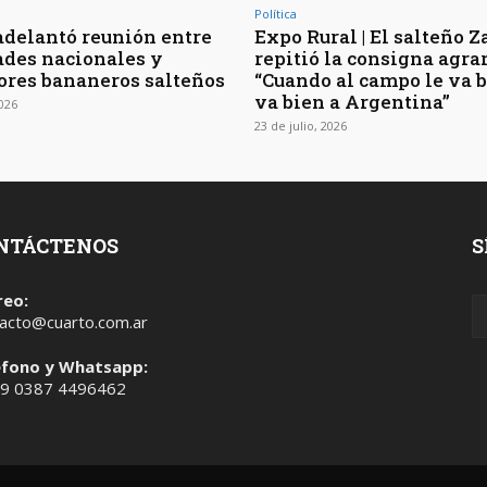
Política
adelantó reunión entre
Expo Rural | El salteño Z
ades nacionales y
repitió la consigna agrar
ores bananeros salteños
“Cuando al campo le va b
va bien a Argentina”
2026
23 de julio, 2026
NTÁCTENOS
S
reo:
acto@cuarto.com.ar
éfono y Whatsapp:
 9 0387 4496462