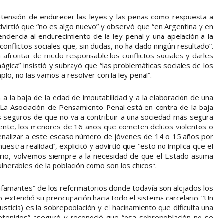
etensión de endurecer las leyes y las penas como respuesta a
advirtió que “no es algo nuevo” y observó que “en Argentina y en
dencia al endurecimiento de la ley penal y una apelación a la
conflictos sociales que, sin dudas, no ha dado ningún resultado”.
a afrontar de modo responsable los conflictos sociales y darles
ágica” insistió y subrayó que “las problemáticas sociales de los
lo, no las vamos a resolver con la ley penal”.
 a la baja de la edad de imputabilidad y a la elaboración de una
. “La Asociación de Pensamiento Penal está en contra de la baja
 seguros de que no va a contribuir a una sociedad más segura
amente, los menores de 16 años que cometen delitos violentos o
penalizar a este escaso número de jóvenes de 14 o 15 años por
stra realidad”, explicitó y advirtió que “esto no implica que el
rio, volvemos siempre a la necesidad de que el Estado asuma
nerables de la población como son los chicos”.
nfamantes” de los reformatorios donde todavía son alojados los
o extendió su preocupación hacia todo el sistema carcelario. “Un
usticia) es la sobrepoblación y el hacinamiento que dificulta una
detenidos” aseguró y reconoció que “esa sobrepoblación no se