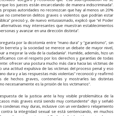
que los jueces están encarcelando de manera indiscriminada”.
las propias autoridades no reconozcan que hay al menos un 20%
que no cometieron delitos graves o violentos que podrían estar
ública” precisó y, de nuevo entusiasmado, explicó que “el Poder
 alternativas muy interesantes que muestran establecimientos
ersonas y avanzar en una dirección distinta”.
pregunta por la dicotomía entre “mano dura” y “garantismo”, sin
ión berreta y la sociedad se merece un debate de mayor nivel,
uir a mejorar la vida de la ciudadanía”. Humilde, además, hizo un
tificamos con el respeto por los derechos y garantías de todas
nte: ofrecer una postura mucho más clara hacia las víctimas de
 una actitud expulsiva de las victimas del proceso penal y eso
mano dura y a las respuestas más violentas” reconoció y reafirmó
s de hechos graves, contenerlas y mostrarles las distintas
no necesariamente es la prisión de los victimarios”.
respuesta de la justicia ante la hoy visible problemática de la
s casos más graves está siendo muy contundente” dijo y señaló
 condenas muy duras, inclusive con un verdadero relajamiento
s contra la integridad sexual se está sentenciando, en muchos