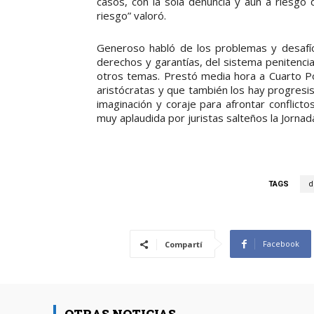
casos, con la sola denuncia y aún a riesgo
riesgo” valoró.
Generoso habló de los problemas y desafíos
derechos y garantías, del sistema penitenciar
otros temas. Prestó media hora a Cuarto P
aristócratas y que también los hay progres
imaginación y coraje para afrontar conflict
muy aplaudida por juristas salteños la Jorna
TAGS
d
Facebook
Compartí
OTRAS NOTICIAS