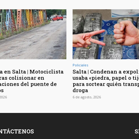
Policiales
 en Salta | Motociclista
Salta | Condenan a expol
ras colisionar en
usaba «piedra, papel o ti
ciones del puente de
para sortear quién trans
os
droga
 2026
6 de agosto, 2026
NTÁCTENOS
S