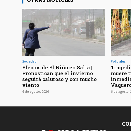
Sociedad
Policiales
Efectos de El Niño en Salta |
Tragedia
Pronostican que el invierno
muere t
seguirá caluroso y con mucho
inmedia
viento
Vaquer
6 de agosto, 2026
6 de agosto,
CO