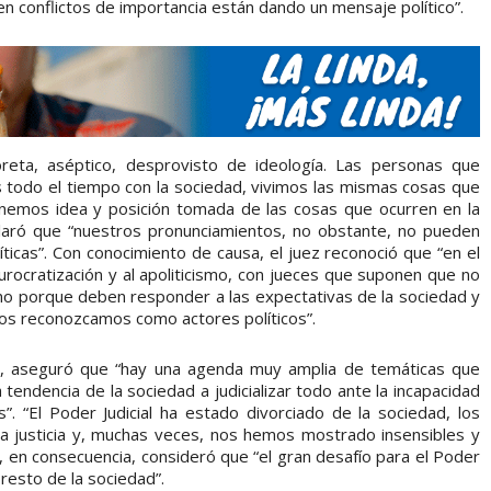
ven conflictos de importancia están dando un mensaje político”.
reta, aséptico, desprovisto de ideología. Las personas que
todo el tiempo con la sociedad, vivimos las mismas cosas que
enemos idea y posición tomada de las cosas que ocurren en la
claró que “nuestros pronunciamientos, no obstante, no pueden
ticas”. Con conocimiento de causa, el juez reconoció que “en el
burocratización y al apoliticismo, con jueces que suponen que no
no porque deben responder a las expectativas de la sociedad y
nos reconozcamos como actores políticos”.
fé, aseguró que “hay una agenda muy amplia de temáticas que
 tendencia de la sociedad a judicializar todo ante la incapacidad
s”. “El Poder Judicial ha estado divorciado de la sociedad, los
la justicia y, muchas veces, nos hemos mostrado insensibles y
en consecuencia, consideró que “el gran desafío para el Poder
l resto de la sociedad”.