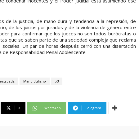
 de condenar inocentes y el Poder Judicial está asumiendo ese
 de la justicia, de mano dura y tendencia a la represión, de
io, de los juicios por jurados y de la violencia de género entre
oder para confirmar que los jueces no son todos burócratas o
istas que se saben parte de una sociedad compleja que reclama
os sociales. Un par de horas después cerró con una disertación
da de Responsabilidad Penal Adolescente.
estacada
Mario Juliano
p3
X
WhatsApp
Telegram