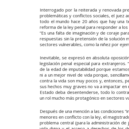
Interrogado por la reiterada y renovada pr
problemáticas y conflictos sociales, el juez 
todo el mundo hace 20 años que hay una ten
reforma de la ley penal para responder a los 
“Es una falta de imaginación y de coraje par
respuestas sin la pretensión de la solución m
sectores vulnerables, como la niñez por ejemp
Inevitable, se expresó en absoluta oposición
legislación penal especial para extranjeros
de la edad de imputabilidad porque estamos
ni a un mejor nivel de vida porque, sencill
contra la vida son muy pocos y, entonces, 
sus hechos muy graves no va a impactar en nue
Estado deba desentenderse, todo lo contra
un rol mucho más protagónico en sectores vul
Después de una mención a las condiciones “i
menores en conflicto con la ley, el magistrad
problema central (para la administración de j
vida digna y el acceso a derechos de los 