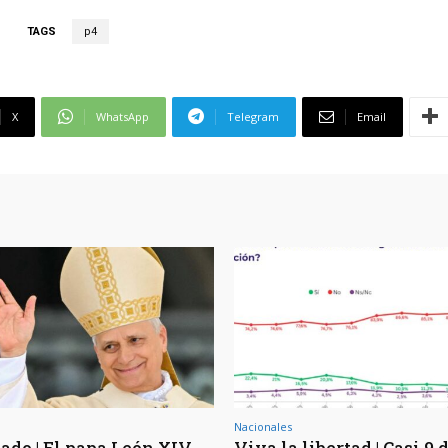
TAGS
p4
X
WhatsApp
Telegram
Email
Nacionales
ado | El papa León XIV
Viva la libertad | Casi 9 