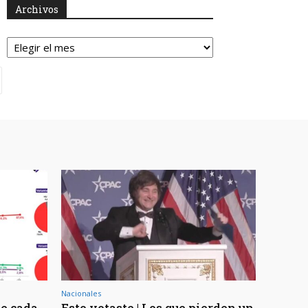
Archivos
Archivos
Nacionales
de cada
Esto votaste | Los que pierden un