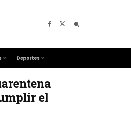
s
Deportes
uarentena
umplir el