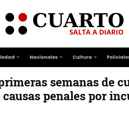
iedad
Nacionales
Cultura
Policiale
 primeras semanas de c
 causas penales por inc