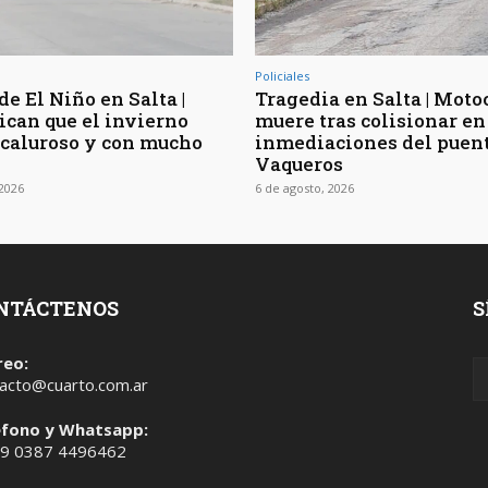
Policiales
de El Niño en Salta |
Tragedia en Salta | Moto
ican que el invierno
muere tras colisionar en
 caluroso y con mucho
inmediaciones del puen
Vaqueros
 2026
6 de agosto, 2026
NTÁCTENOS
S
reo:
acto@cuarto.com.ar
éfono y Whatsapp:
 9 0387 4496462