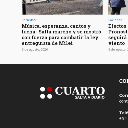
Sociedad
Sociedad
Música, esperanza, cantos y
Efectos 
lucha | Salta marchó y se mostró
Pronost
con fuerza para combatir la ley
seguirá
entreguista de Milei
viento
6 de agosto, 2026
6 de agosto,
CO
Cor
cont
Tel
+54