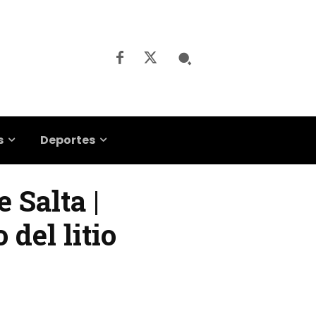
s
Deportes
 Salta |
del litio