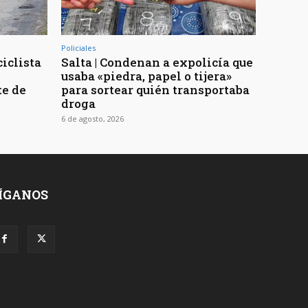
Policiales
ciclista
Salta | Condenan a expolicía que
usaba «piedra, papel o tijera»
te de
para sortear quién transportaba
droga
6 de agosto, 2026
ÍGANOS