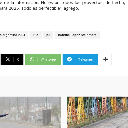
te de la información. No están todos los proyectos, de hecho,
 para 2025. Todo es perfectible”, agregó.
tio argentino 2024
litio
p3
Romina López Steinmetz
X
WhatsApp
Telegram