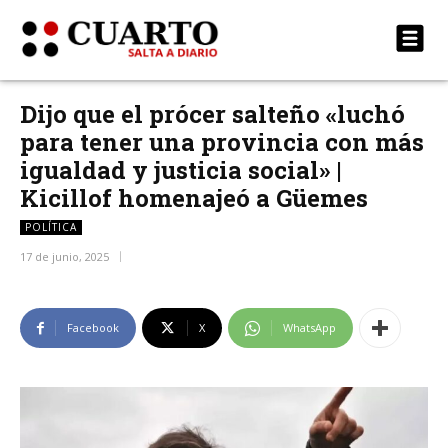
Dijo que el prócer salteño «luchó
para tener una provincia con más
igualdad y justicia social» |
Kicillof homenajeó a Güemes
POLÍTICA
17 de junio, 2025
Facebook
X
WhatsApp