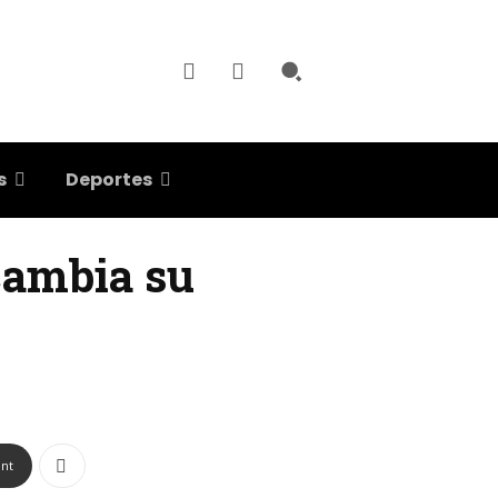
s
Deportes
 cambia su
int