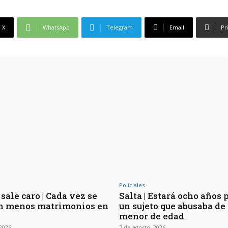
X
WhatsApp
Telegram
Email
Pr
Policiales
sale caro | Cada vez se
Salta | Estará ocho años 
n menos matrimonios en
un sujeto que abusaba de 
menor de edad
 2026
7 de agosto, 2026