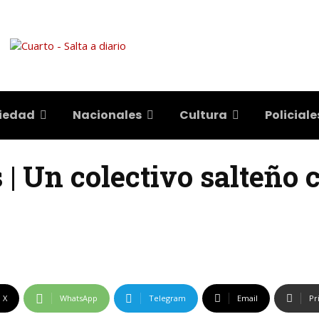
iedad
Nacionales
Cultura
Policiale
 | Un colectivo salteño
X
WhatsApp
Telegram
Email
Pr