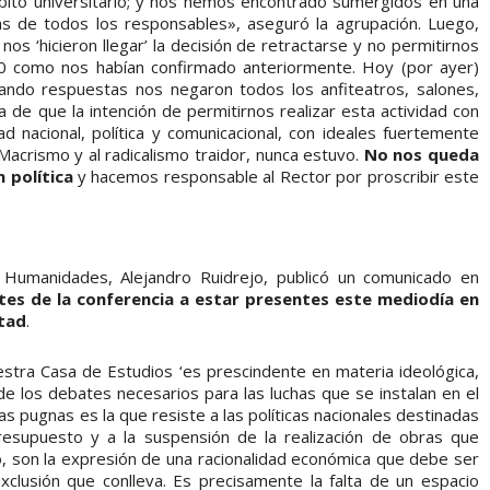
bito universitario; y nos hemos encontrado sumergidos en una
as de todos los responsables», aseguró la agrupación. Luego,
nos ‘hicieron llegar’ la decisión de retractarse y no permitirnos
400 como nos habían confirmado anteriormente. Hoy (por ayer)
cando respuestas nos negaron todos los anfiteatros, salones,
 de que la intención de permitirnos realizar esta actividad con
d nacional, política y comunicacional, con ideales fuertemente
Macrismo y al radicalismo traidor, nunca estuvo.
No nos queda
 política
y hacemos responsable al Rector por proscribir este
 Humanidades, Alejandro Ruidrejo, publicó un comunicado en
antes de la conferencia a estar presentes este mediodía en
ltad
.
estra Casa de Estudios ‘es prescindente en materia ideológica,
 de los debates necesarios para las luchas que se instalan en el
s pugnas es la que resiste a las políticas nacionales destinadas
presupuesto y a la suspensión de la realización de obras que
cio, son la expresión de una racionalidad económica que debe ser
clusión que conlleva. Es precisamente la falta de un espacio