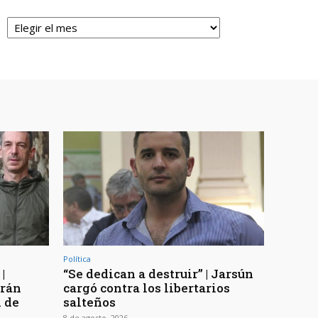
Archivos
Política
|
“Se dedican a destruir” | Jarsún
arán
cargó contra los libertarios
n de
salteños
8 de agosto, 2026