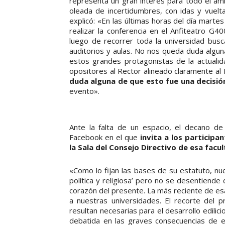
representa un gran interés para todo el ám
oleada de incertidumbres, con idas y vuelt
explicó: «En las últimas horas del día martes 
realizar la conferencia en el Anfiteatro G
luego de recorrer toda la universidad bus
auditorios y aulas. No nos queda duda alguna
estos grandes protagonistas de la actualida
opositores al Rector alineado claramente al 
duda alguna de que esto fue una decisión
evento».
Ante la falta de un espacio, el decano de
Facebook en el que
invita a los particip
la Sala del Consejo Directivo de esa facu
«Como lo fijan las bases de su estatuto, nu
política y religiosa’ pero no se desentiende
corazón del presente. La más reciente de esa
a nuestras universidades. El recorte del 
resultan necesarias para el desarrollo edili
debatida en las graves consecuencias de ex