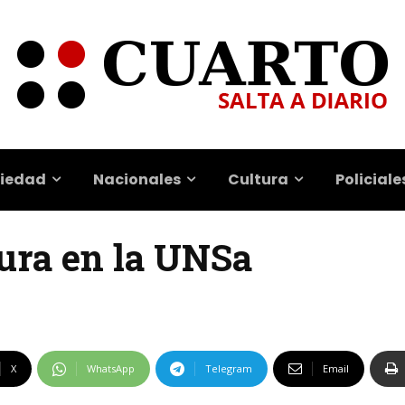
iedad
Nacionales
Cultura
Policiale
ura en la UNSa
X
WhatsApp
Telegram
Email