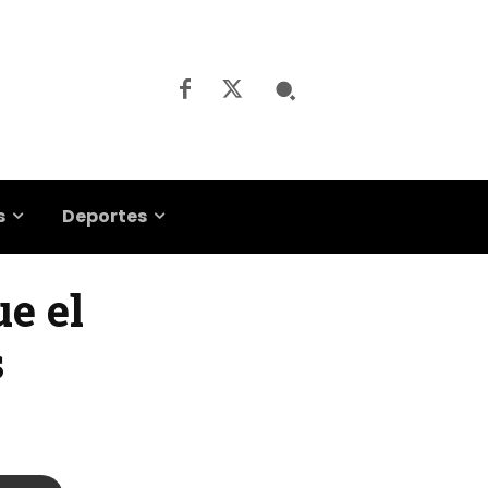
s
Deportes
ue el
s