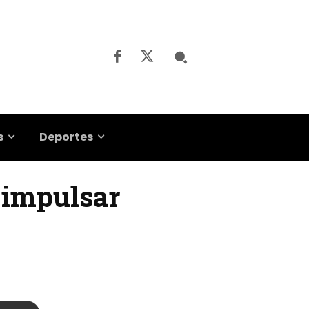
s
Deportes
 impulsar