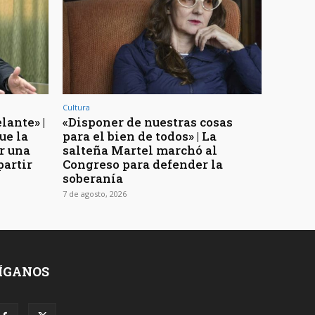
Cultura
lante» |
«Disponer de nuestras cosas
ue la
para el bien de todos» | La
r una
salteña Martel marchó al
partir
Congreso para defender la
soberanía
7 de agosto, 2026
ÍGANOS