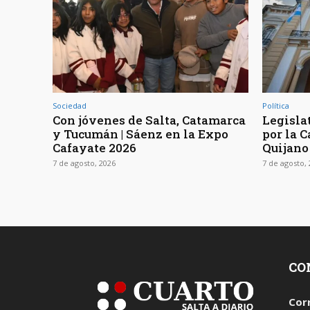
Sociedad
Política
Con jóvenes de Salta, Catamarca
Legisla
y Tucumán | Sáenz en la Expo
por la 
Cafayate 2026
Quijano
7 de agosto, 2026
7 de agosto,
CO
Cor