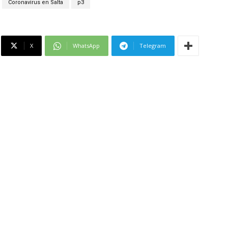
Coronavirus en Salta
p3
X
WhatsApp
Telegram