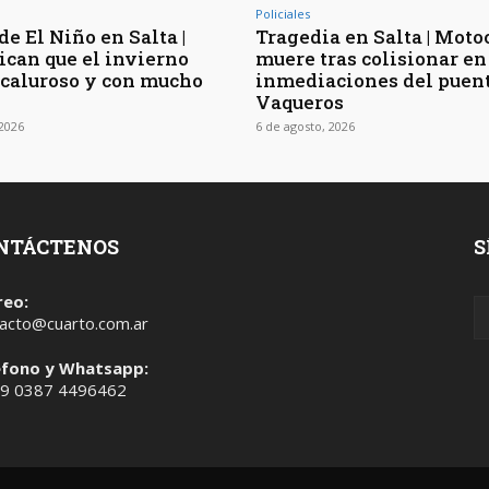
Policiales
de El Niño en Salta |
Tragedia en Salta | Moto
ican que el invierno
muere tras colisionar en
 caluroso y con mucho
inmediaciones del puen
Vaqueros
 2026
6 de agosto, 2026
NTÁCTENOS
S
reo:
acto@cuarto.com.ar
éfono y Whatsapp:
 9 0387 4496462