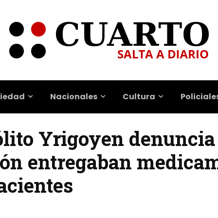
iedad
Nacionales
Cultura
Policiale
ólito Yrigoyen denuncia 
erón entregaban medica
acientes