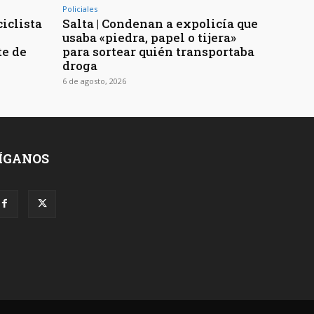
Policiales
ciclista
Salta | Condenan a expolicía que
usaba «piedra, papel o tijera»
te de
para sortear quién transportaba
droga
6 de agosto, 2026
ÍGANOS