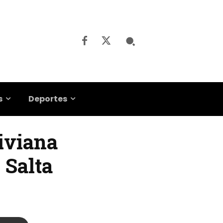
s
Deportes
liviana
 Salta