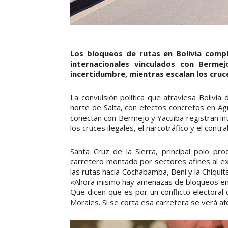
Los bloqueos de rutas en Bolivia compl
internacionales vinculados con Berme
incertidumbre, mientras escalan los cruce
La convulsión política que atraviesa Bolivi
norte de Salta, con efectos concretos en A
conectan con Bermejo y Yacuiba registran in
los cruces ilegales, el narcotráfico y el contr
Santa Cruz de la Sierra, principal polo pr
carretero montado por sectores afines al e
las rutas hacia Cochabamba, Beni y la Chiquita
«Ahora mismo hay amenazas de bloqueos en la
Que dicen que es por un conflicto electoral
Morales. Si se corta esa carretera se verá af