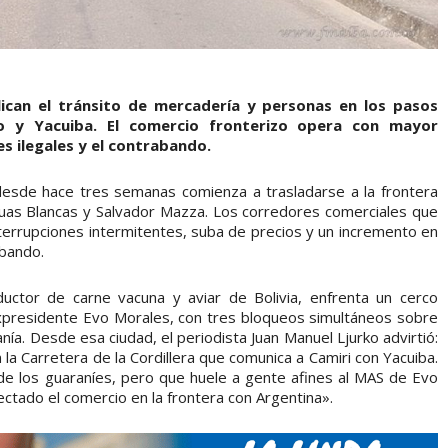
ican el tránsito de mercadería y personas en los pasos
jo y Yacuiba. El comercio fronterizo opera con mayor
s ilegales y el contrabando.
a desde hace tres semanas comienza a trasladarse a la frontera
guas Blancas y Salvador Mazza. Los corredores comerciales que
terrupciones intermitentes, suba de precios y un incremento en
abando.
oductor de carne vacuna y aviar de Bolivia, enfrenta un cerco
xpresidente Evo Morales, con tres bloqueos simultáneos sobre
nía. Desde esa ciudad, el periodista Juan Manuel Ljurko advirtió:
 Carretera de la Cordillera que comunica a Camiri con Yacuiba.
 de los guaraníes, pero que huele a gente afines al MAS de Evo
ectado el comercio en la frontera con Argentina».