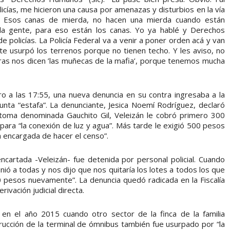
licías, me hicieron una causa por amenazas y disturbios en la vía
í. Esos canas de mierda, no hacen una mierda cuando están
 la gente, para eso están los canas. Yo ya hablé y Derechos
policías. La Policía Federal va a venir a poner orden acá y van
e usurpó los terrenos porque no tienen techo. Y les aviso, no
tras nos dicen ’las muñecas de la mafia’, porque tenemos mucha
o a las 17:55, una nueva denuncia en su contra ingresaba a la
sunta “estafa”. La denunciante, Jesica Noemí Rodríguez, declaró
 toma denominada Gauchito Gil, Veleizán le cobró primero 300
para “la conexión de luz y agua”. Más tarde le exigió 500 pesos
a encargada de hacer el censo”.
ncartada -Veleizán- fue detenida por personal policial. Cuando
ió a todas y nos dijo que nos quitaría los lotes a todos los que
 pesos nuevamente”. La denuncia quedó radicada en la Fiscalía
ivación judicial directa.
en el año 2015 cuando otro sector de la finca de la familia
trucción de la terminal de ómnibus también fue usurpado por “la