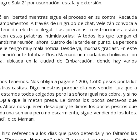
lagro Sala 2″ por usurpación, estafa y extorsión.
en libertad mientras sigue el proceso en su contra. Recauda
s campamentos. A través de un grupo de chat, Veleizán convoca a
tendido eléctrico ilegal. Las precarias construcciones están
con estas palabras intimidatorias: “A todos los que tengan el
antísima reunión, ahora. Cuatro de la tarde en punto. La persona
te le tengo muy mala noticia. Desde ya, muchas gracias”. En este
denunció ante Infobae Rosa Mamani, una ciudadana boliviana con
ma, ubicada en la ciudad de Embarcación, donde hay varios
nos tenemos. Nos obliga a pagarle 1200, 1.600 pesos por la luz
ras casitas. Digo nuestras porque ella nos vendió. Luz que a
 estamos todos colgados pero la señora igual nos cobra, y si no
Ojalá que la metan presa. Le dimos los pocos centavos que
. Ahora nos quieren desalojar y le dimos los pocos pesitos que
ida una semana pero no escarmienta, sigue vendiendo los lotes.
ad”, dice Mamani.
hizo referencia a los días que pasó detenida y no faltarón las
os “Derechos Humanos” (sic): “La pasé bien presa. Obvio. Fui