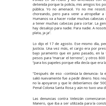
detenida porque la policía, mis amigos los po
pública. Yo no amenacé. Yo no me resist
choreando, pero para venir a atropellar a
Humanos va a hacer rodar muchas cabezas de 
a tener muchas cabezas para cortar. La gent
hay desalojo para nadie. Para nadie. A noso
plata, ja ja”.
Lo dijo el 17 de agosto. Ese mismo día, per
Justicia. Una vez más, el cargo era por pre
bajo juramento que en junio pasado, en la
pesos para “marcar el terreno”, y otros 800 
“para los papeles porque ella decía que era l
“Después de eso -continúa la denuncia- la e
salió nuevamente fue a pedir dinero. Nos reun
no la apoyaron y que le deberíamos dar 500
Penal Colonia Santa Rosa y aún no tuvo una der
Las denuncias contra Veleizán comenzaron 
Manero, que iba a ser utilizada para la cons