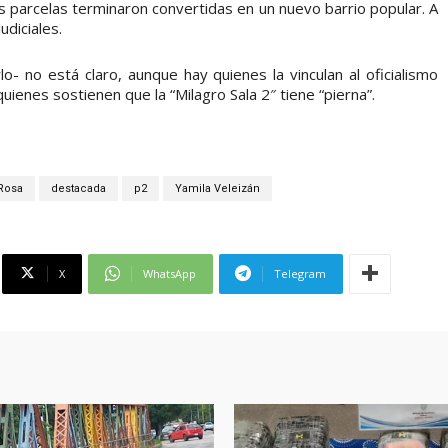
as parcelas terminaron convertidas en un nuevo barrio popular. A
diciales.
lo- no está claro, aunque hay quienes la vinculan al oficialismo
uienes sostienen que la “Milagro Sala 2″ tiene “pierna”.
 Rosa
destacada
p2
Yamila Veleizán
X
WhatsApp
Telegram