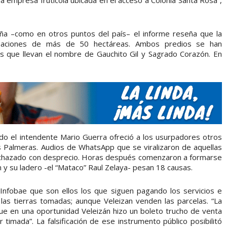
a empresa frutícola ubicada en el acceso a Colonia Santa Rosa”,
lteña –como en otros puntos del país– el informe reseña que la
rpaciones de más de 50 hectáreas. Ambos predios se han
s que llevan el nombre de Gauchito Gil y Sagrado Corazón. En
ndo el intendente Mario Guerra ofreció a los usurpadores otros
s Palmeras. Audios de WhatsApp que se viralizaron de aquellas
 rechazado con desprecio. Horas después comenzaron a formarse
y su ladero -el “Mataco” Raul Zelaya- pesan 18 causas.
 Infobae que son ellos los que siguen pagando los servicios e
las tierras tomadas; aunque Veleizan venden las parcelas. “La
ue en una oportunidad Veleizán hizo un boleto trucho de venta
 timada”. La falsificación de ese instrumento público posibilitó