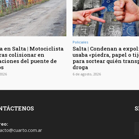
Policiales
 en Salta | Motociclista
Salta | Condenan a expol
ras colisionar en
usaba «piedra, papel o ti
ciones del puente de
para sortear quién trans
os
droga
 2026
6 de agosto, 2026
NTÁCTENOS
S
reo:
acto@cuarto.com.ar