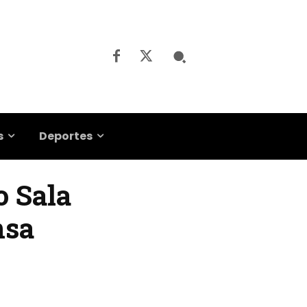
s
Deportes
o Sala
nsa