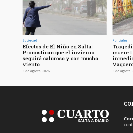
Sociedad
Policiales
Efectos de El Niño en Salta |
Tragedia
Pronostican que el invierno
muere t
seguirá caluroso y con mucho
inmedia
viento
Vaquer
6 de agosto, 2026
6 de agosto,
CO
Cor
cont