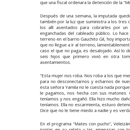
que una fiscal ordenara la detención de la “Mi
Después de una semana, la imputada quedó 
también por la luz que suministra a los tre
los allí asentados para cobrarles por un 
enganchadas del cableado público. Lo hace 
terreno en el barrio Gauchito Gil, hoy import
que no llegue a ir al terreno, lamentablemen
caso el que no paga, es desalojado. Así lo 
seis hijos que primero vivió en otra to
asentamientos.
“Esta mujer nos roba. Nos roba a los que me
para no desconectarnos y echarnos de nuest
esta señora Yamila no le cuesta nada porque
le pagamos, nos hecha con sus matones. 
teníamos y nos engañó. Ella hizo mucho daño
teníamos. Ella no escarmienta, estuvo deten
Dice que no le tiene miedo a nadie y es verd
En el programa “Mates con pucho”, Veleizán 
ironías en su relato y las amenazas con l