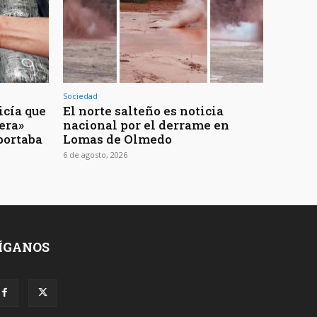
Sociedad
icía que
El norte salteño es noticia
jera»
nacional por el derrame en
portaba
Lomas de Olmedo
6 de agosto, 2026
ÍGANOS