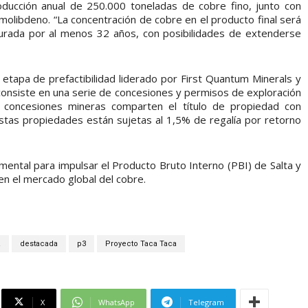
ucción anual de 250.000 toneladas de cobre fino, junto con
olibdeno. “La concentración de cobre en el producto final será
egurada por al menos 32 años, con posibilidades de extenderse
 etapa de prefactibilidad liderado por First Quantum Minerals y
nsiste en una serie de concesiones y permisos de exploración
 concesiones mineras comparten el título de propiedad con
tas propiedades están sujetas al 1,5% de regalía por retorno
mental para impulsar el Producto Bruto Interno (PBI) de Salta y
 en el mercado global del cobre.
a
destacada
p3
Proyecto Taca Taca
X
WhatsApp
Telegram