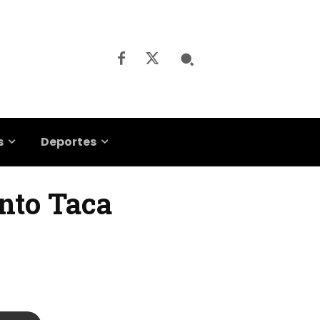
s
Deportes
ento Taca