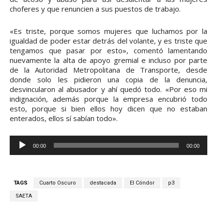
d
choferes y que renuncien a sus puestos de trabajo.
i
«Es triste, porque somos mujeres que luchamos por la
o
igualdad de poder estar detrás del volante, y es triste que
tengamos que pasar por esto», comentó lamentando
nuevamente la alta de apoyo gremial e incluso por parte
de la Autoridad Metropolitana de Transporte, desde
donde solo les pidieron una copia de la denuncia,
desvincularon al abusador y ahí quedó todo. «Por eso mi
indignación, además porque la empresa encubrió todo
esto, porque si bien ellos hoy dicen que no estaban
enterados, ellos sí sabían todo».
R
00:00
00:00
e
p
r
TAGS
Cuarto Oscuro
destacada
El Cóndor
p3
o
SAETA
d