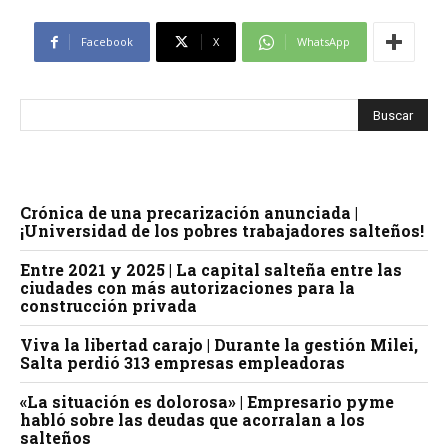
u
c
Facebook
X
WhatsApp
t
o
r
d
e
a
u
Crónica de una precarización anunciada |
¡Universidad de los pobres trabajadores salteños!
d
i
Entre 2021 y 2025 | La capital salteña entre las
o
ciudades con más autorizaciones para la
construcción privada
Viva la libertad carajo | Durante la gestión Milei,
Salta perdió 313 empresas empleadoras
«La situación es dolorosa» | Empresario pyme
habló sobre las deudas que acorralan a los
salteños