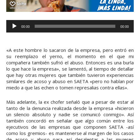
R
00:00
00:00
e
p
r
«A este hombre lo sacaron de la empresa, pero entró en
o
su reemplazo el yerno, el momento en el que mi
compañera también sufrió el abuso. Entonces es una burla
d
lo que hace la empresa», se lamentó, al tiempo de detallar
u
que hay otras mujeres que también tuvieron experiencias
c
similares de acoso y abuso en SAETA «pero no hablan por
miedo a que las echen o tomen represalias contra ellas».
t
o
Más adelante, la ex chofer señaló que a pesar de estar al
r
tanto de la denuncia realizada desde la empresa «hicieron
d
un silencio absoluto y nadie se comunicó conmigo». Así
también concordó en señalar que algo común entre los
e
ejecutivos de las empresas que componen SAETA -así
a
como los gremios- es mantenerse al margen de los casos
u
de acoso y abuso para así desalentar a las mujeres